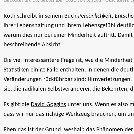
Gepostet am
30. September 2020
von
Sascha
- Geschätzte 
Roth schreibt in seinem Buch
Persönlichkeit, Entsch
ihrer Lebenshaltung und ihrem Lebensgefühl deutli
warum dies nur bei einer Minderheit auftritt. Damit
beschreibende Absicht.
Die viel interessantere Frage ist,
wie
die Minderheit 
Statistiken einige Fälle enthalten, in denen die de
Veränderungen rückführbar sind: Hirnverletzungen,
sie, die radikalen Selbstveränderer, die Bekehrten, 
Es gibt die
David Goggins
unter uns. Wenn es also mö
dass wir nur das richtige Werkzeug brauchen, um u
Eben das ist der Grund, weshalb das Phänomen der 