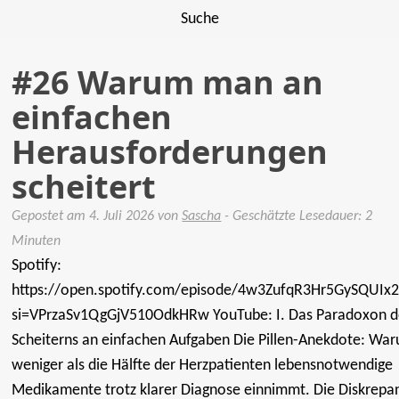
Suche
#26 Warum man an
einfachen
Herausforderungen
scheitert
Gepostet am
4. Juli 2026
von
Sascha
- Geschätzte Lesedauer: 2
Minuten
Spotify:
https://open.spotify.com/episode/4w3ZufqR3Hr5GySQUIx2
si=VPrzaSv1QgGjV510OdkHRw YouTube: I. Das Paradoxon d
Scheiterns an einfachen Aufgaben Die Pillen-Anekdote: Wa
weniger als die Hälfte der Herzpatienten lebensnotwendige
Medikamente trotz klarer Diagnose einnimmt. Die Diskrepa