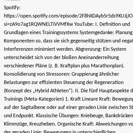
Spotify:
https://open.spotify.com/episode/2F8hXDAyb5r5ds9XUJjJO
si=zA9o7ag1RQWNELTiVVMfXw YouTube: I. Definition und
Grundlagen eines Trainingssystems Systemgedanke: Planung
Komponenten so, dass sie sich gegenseitig stützen und nega
Interferenzen minimiert werden. Abgrenzung: Ein System
unterscheidet sich von der bloßen Aneinanderreihung
verschiedener Pläne (z. B. Kraftplan plus Marathonplan).
Konsolidierung von Stressoren: Gruppierung ähnlicher
Belastungen zur effizienten Steuerung der Regeneration
(Konzept des „Hybrid Athleten“). II. Die fünf Hauptaspekte 
Trainings (Meta-Kategorien) 1. Kraft Lineare Kraft: Bewegu
auf der Sagitalbene oder auf einer geraden Linie zwischen St
und Endpunkt. Klassische Übungen: Kniebeuge, Bankdrücken
Klimmzüge, Kreuzheben. Organische Kraft: Abweichungen v
der geraden Linie; Bewegungen in unterschiedlichen