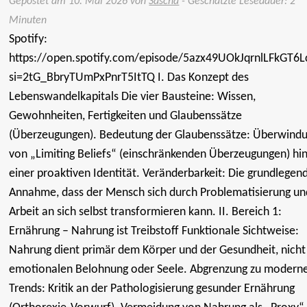
Gepostet am
10. Mai 2026
von
Sascha
- Geschätzte Lesedauer: 2
Minuten
Spotify:
https://open.spotify.com/episode/5azx49UOkJqrnlLFkGT6L
si=2tG_BbryTUmPxPnrT5ItTQ I. Das Konzept des
Lebenswandelkapitals Die vier Bausteine: Wissen,
Gewohnheiten, Fertigkeiten und Glaubenssätze
(Überzeugungen). Bedeutung der Glaubenssätze: Überwind
von „Limiting Beliefs“ (einschränkenden Überzeugungen) hin
einer proaktiven Identität. Veränderbarkeit: Die grundlegen
Annahme, dass der Mensch sich durch Problematisierung un
Arbeit an sich selbst transformieren kann. II. Bereich 1:
Ernährung – Nahrung ist Treibstoff Funktionale Sichtweise:
Nahrung dient primär dem Körper und der Gesundheit, nicht
emotionalen Belohnung oder Seele. Abgrenzung zu modern
Trends: Kritik an der Pathologisierung gesunder Ernährung