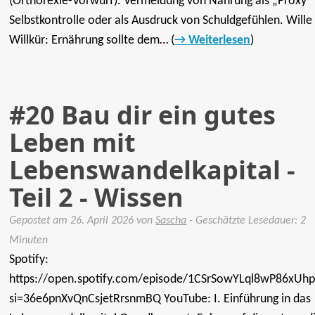
(Orthorexie-Vorwurf). Vermeidung von Nahrung als „Proxy“ 
Selbstkontrolle oder als Ausdruck von Schuldgefühlen. Wille 
Willkür: Ernährung sollte dem… (
Weiterlesen
)
#20 Bau dir ein gutes
Leben mit
Lebenswandelkapital -
Teil 2 - Wissen
Gepostet am
26. April 2026
von
Sascha
- Geschätzte Lesedauer: 2
Minuten
Spotify:
https://open.spotify.com/episode/1CSrSowYLql8wP86xUh
si=36e6pnXvQnCsjetRrsnmBQ YouTube: I. Einführung in das