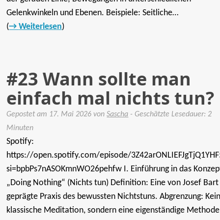
Gelenkwinkeln und Ebenen. Beispiele: Seitliche…
(
Weiterlesen
)
#23 Wann sollte man
einfach mal nichts tun?
Gepostet am
17. Mai 2026
von
Sascha
- Geschätzte Lesedauer: 2
Minuten
Spotify:
https://open.spotify.com/episode/3Z42arONLIEFJgTjQ1YHF
si=bpbPs7nASOKmnWO26pehfw I. Einführung in das Konzep
„Doing Nothing“ (Nichts tun) Definition: Eine von Josef Bart
geprägte Praxis des bewussten Nichtstuns. Abgrenzung: Kei
klassische Meditation, sondern eine eigenständige Methode