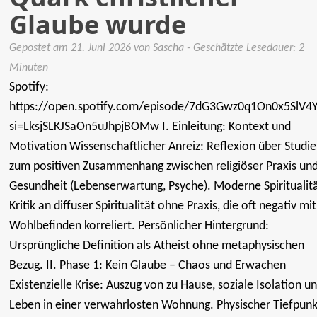
Glaube wurde
Gepostet am
21. Juni 2026
von
Sascha
- Geschätzte Lesedauer: 2
Minuten
Spotify:
https://open.spotify.com/episode/7dG3Gwz0q1On0x5SlV4
si=LksjSLKJSaOn5uJhpjBOMw I. Einleitung: Kontext und
Motivation Wissenschaftlicher Anreiz: Reflexion über Studi
zum positiven Zusammenhang zwischen religiöser Praxis un
Gesundheit (Lebenserwartung, Psyche). Moderne Spiritualitä
Kritik an diffuser Spiritualität ohne Praxis, die oft negativ mit
Wohlbefinden korreliert. Persönlicher Hintergrund:
Ursprüngliche Definition als Atheist ohne metaphysischen
Bezug. II. Phase 1: Kein Glaube – Chaos und Erwachen
Existenzielle Krise: Auszug von zu Hause, soziale Isolation u
Leben in einer verwahrlosten Wohnung. Physischer Tiefpunk