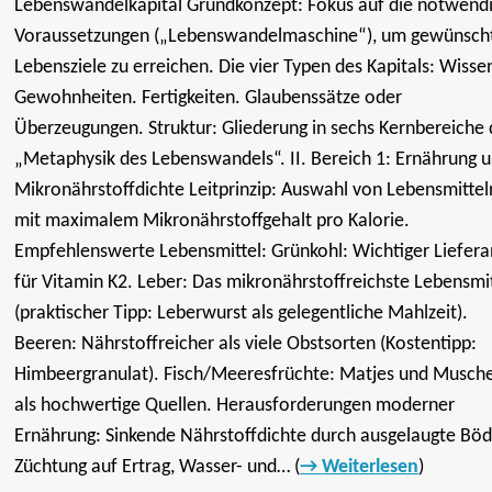
Lebenswandelkapital Grundkonzept: Fokus auf die notwend
Voraussetzungen („Lebenswandelmaschine“), um gewünsch
Lebensziele zu erreichen. Die vier Typen des Kapitals: Wisse
Gewohnheiten. Fertigkeiten. Glaubenssätze oder
Überzeugungen. Struktur: Gliederung in sechs Kernbereiche 
„Metaphysik des Lebenswandels“. II. Bereich 1: Ernährung 
Mikronährstoffdichte Leitprinzip: Auswahl von Lebensmittel
mit maximalem Mikronährstoffgehalt pro Kalorie.
Empfehlenswerte Lebensmittel: Grünkohl: Wichtiger Liefera
für Vitamin K2. Leber: Das mikronährstoffreichste Lebensmi
(praktischer Tipp: Leberwurst als gelegentliche Mahlzeit).
Beeren: Nährstoffreicher als viele Obstsorten (Kostentipp:
Himbeergranulat). Fisch/Meeresfrüchte: Matjes und Musch
als hochwertige Quellen. Herausforderungen moderner
Ernährung: Sinkende Nährstoffdichte durch ausgelaugte Bö
Züchtung auf Ertrag, Wasser- und… (
Weiterlesen
)