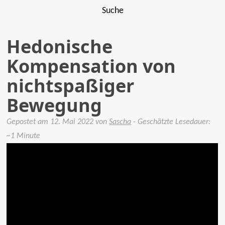
Suche
Hedonische
Kompensation von
nichtspaßiger
Bewegung
Gepostet am
12. Mai 2022
von
Sascha
- Geschätzte Lesedauer:
~1 Minute