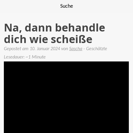
Suche
Na, dann behandle
dich wie scheiße
Gepostet am
10. Januar 2024
von
Sascha
- Geschätzte
Lesedauer: ~1 Minute