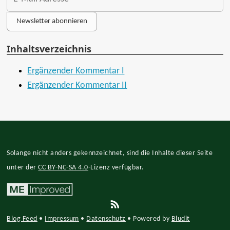
Newsletter abonnieren
Inhaltsverzeichnis
Ergänzender Kommentar I
Ergänzender Kommentar II
Solange nicht anders gekennzeichnet, sind die Inhalte dieser Seite
unter der
CC BY-NC-SA 4.0
-Lizenz verfügbar.
Blog Feed
•
Impressum
•
Datenschutz
•
Powered by
Bludit