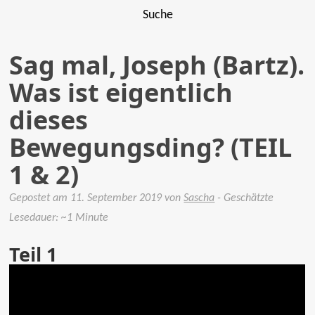
Suche
Sag mal, Joseph (Bartz).
Was ist eigentlich
dieses
Bewegungsding? (TEIL
1 & 2)
Gepostet am
11. September 2019
von
Sascha
- Geschätzte
Lesedauer: ~1 Minute
Teil 1