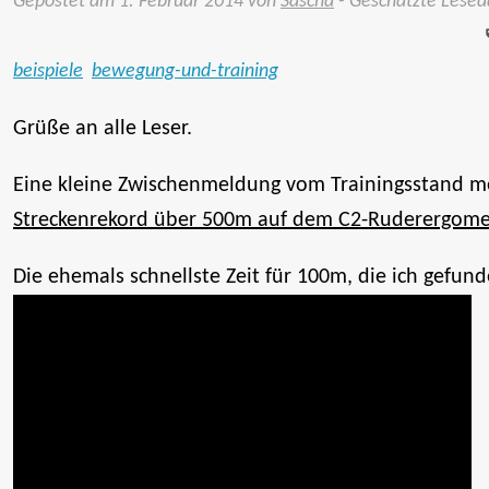
Gepostet am
1. Februar 2014
von
Sascha
- Geschätzte Lesed
beispiele
bewegung-und-training
Grüße an alle Leser.
Eine kleine Zwischenmeldung vom Trainingsstand mei
Streckenrekord über 500m auf dem C2-Ruderergome
Die ehemals schnellste Zeit für 100m, die ich gefun