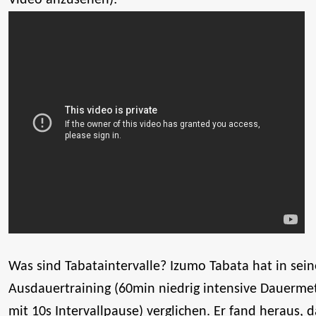
Was sind Tabataintervalle? Izumo Tabata hat in sei
Ausdauertraining (60min niedrig intensive Dauermet
mit 10s Intervallpause) verglichen. Er fand heraus,