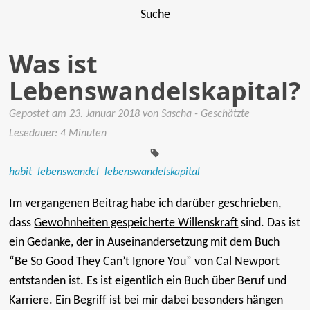
Suche
Was ist
Lebenswandelskapital?
Gepostet am
23. Januar 2018
von
Sascha
- Geschätzte
Tags:
Lesedauer: 4 Minuten
habit
lebenswandel
lebenswandelskapital
Im vergangenen Beitrag habe ich darüber geschrieben,
dass
Gewohnheiten gespeicherte Willenskraft
sind. Das ist
ein Gedanke, der in Auseinandersetzung mit dem Buch
“
Be So Good They Can’t Ignore You
” von Cal Newport
entstanden ist. Es ist eigentlich ein Buch über Beruf und
Karriere. Ein Begriff ist bei mir dabei besonders hängen