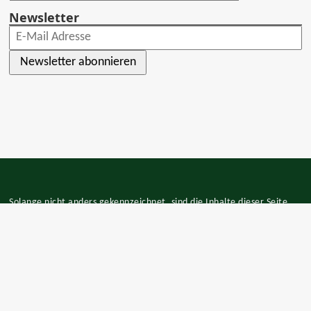
Newsletter
Newsletter abonnieren
Solange nicht anders gekennzeichnet, sind die Inhalte dieser Seite
unter der
CC BY-NC-SA 4.0
-Lizenz verfügbar.
Blog Feed
•
Impressum
•
Datenschutz
•
Powered by
Bludit