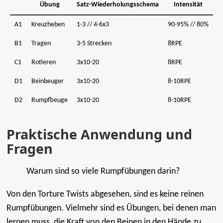
Übung
Satz-Wiederholungsschema
Intensität
A1
Kreuzheben
1-3 // 4-6x3
90-95% // 80%
B1
Tragen
3-5 Strecken
8RPE
C1
Rotieren
3x10-20
8RPE
D1
Beinbeuger
3x10-20
8-10RPE
D2
Rumpfbeuge
3x10-20
8-10RPE
Praktische Anwendung und
Fragen
Warum sind so viele Rumpfübungen darin?
Von den Torture Twists abgesehen, sind es keine reinen
Rumpfübungen. Vielmehr sind es Übungen, bei denen man
lernen muss, die Kraft von den Beinen in den Hände zu