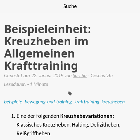
Suche
Beispieleinheit:
Kreuzheben im
Allgemeinen
Krafttraining
Gepostet am
22. Januar 2019
von
Sascha
- Geschätzte
Tags:
Lesedauer: ~1 Minute
beispiele
bewegung-und-training
krafttraining
kreuzheben
Eine der folgenden
Kreuzhebevariationen:
Klassisches Kreuzheben, Halting, Defizitheben,
Reißgriffheben.