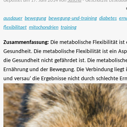
Gepostet am
17. Juni 2014
von
Sascha
- Geschätzte Lesedau
ausdauer
bewegung
bewegung-und-training
diabetes
ern
flexibilitaet
mitochondrien
training
Zusammenfassung:
Die metabolische Flexibilität is
Gesundheit. Die metabolische Flexibilität ist ein Asp
die Gesundheit nicht gefährdet ist. Die metabolische
Ernährung und der Bewegung. Die Verbindung liegt 
und versau' die Ergebnisse nicht durch schlechte Er