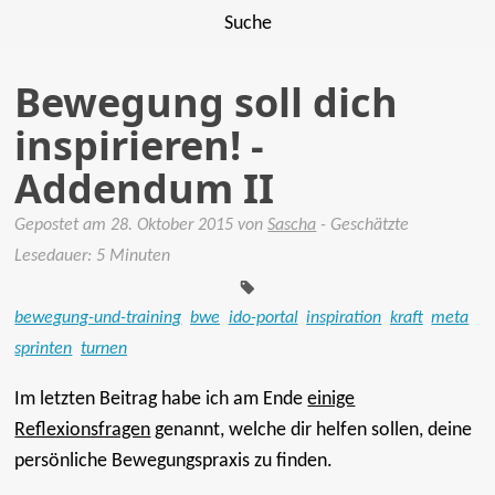
Suche
Bewegung soll dich
inspirieren! -
Addendum II
Gepostet am
28. Oktober 2015
von
Sascha
- Geschätzte
Tags:
Lesedauer: 5 Minuten
bewegung-und-training
bwe
ido-portal
inspiration
kraft
meta
sprinten
turnen
Im letzten Beitrag habe ich am Ende
einige
Reflexionsfragen
genannt, welche dir helfen sollen, deine
persönliche Bewegungspraxis zu finden.