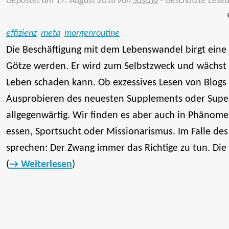
Gepostet am
17. August 2018
von
Sascha
- Geschätzte Lese
effizienz
meta
morgenroutine
Die Beschäftigung mit dem Lebenswandel birgt eine
Götze werden. Er wird zum Selbstzweck und wächst 
Leben schaden kann. Ob exzessives Lesen von Blogs
Ausprobieren des neuesten Supplements oder Super
allgegenwärtig. Wir finden es aber auch in Phänom
essen, Sportsucht oder Missionarismus. Im Falle de
sprechen: Der Zwang immer das Richtige zu tun. Die
(
Weiterlesen
)