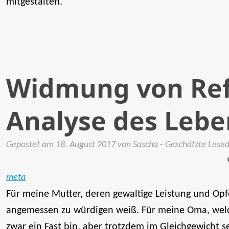
mitgestalten.
Widmung von Ref
Analyse des Leb
Gepostet am
18. August 2017
von
Sascha
- Geschätzte Lese
meta
Für meine Mutter, deren gewaltige Leistung und Opf
angemessen zu würdigen weiß. Für meine Oma, welch
zwar ein Fast bin, aber trotzdem im Gleichgewicht s