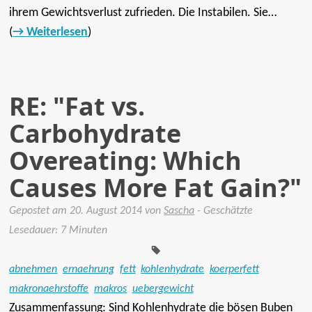
ihrem Gewichtsverlust zufrieden. Die Instabilen. Sie…
(
Weiterlesen
)
RE: "Fat vs.
Carbohydrate
Overeating: Which
Causes More Fat Gain?"
Gepostet am
20. August 2014
von
Sascha
- Geschätzte
Tags:
Lesedauer: 7 Minuten
abnehmen
ernaehrung
fett
kohlenhydrate
koerperfett
makronaehrstoffe
makros
uebergewicht
Zusammenfassung: Sind Kohlenhydrate die bösen Buben