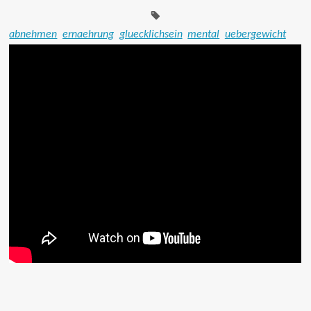
abnehmen
ernaehrung
gluecklichsein
mental
uebergewicht